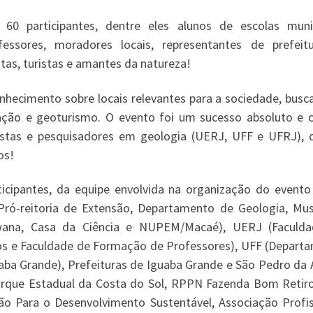
 participantes, dentre eles alunos de escolas munic
fessores, moradores locais, representantes de prefeit
stas, turistas e amantes da natureza!
nhecimento sobre locais relevantes para a sociedade, busc
ação e geoturismo. O evento foi um sucesso absoluto e 
istas e pesquisadores em geologia (UERJ, UFF e UFRJ), 
os!
cipantes, da equipe envolvida na organização do evento
Pró-reitoria de Extensão, Departamento de Geologia, Mu
wana, Casa da Ciência e NUPEM/Macaé), UERJ (Faculd
cos e Faculdade de Formação de Professores), UFF (Depart
ba Grande), Prefeituras de Iguaba Grande e São Pedro da A
arque Estadual da Costa do Sol, RPPN Fazenda Bom Retiro
ão Para o Desenvolvimento Sustentável, Associação Profis