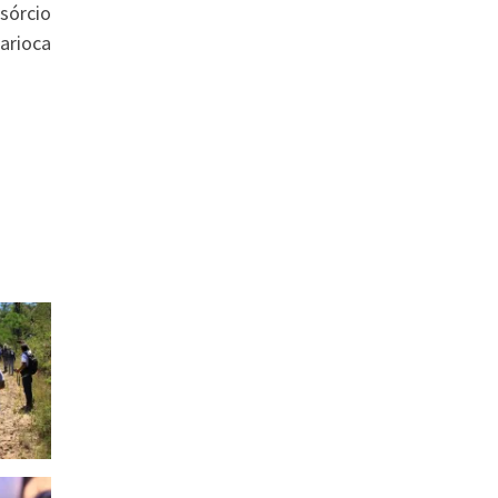
sórcio
arioca