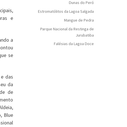
Dunas do Peró
ipais,
Estromatólitos da Lagoa Salgada
uras e
Mangue de Pedra
Parque Nacional da Restinga de
Jurubatiba
ando a
Falésias da Lagoa Doce
contou
que se
 e das
seu da
ade de
amento
ldeia,
, Blue
sional