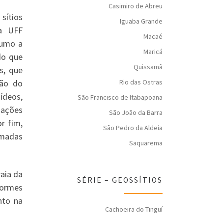
Casimiro de Abreu
sítios
Iguaba Grande
da UFF
Macaé
rumo a
Maricá
do que
Quissamã
s, que
Rio das Ostras
ção do
ídeos,
São Francisco de Itabapoana
iações
São João da Barra
r fim,
São Pedro da Aldeia
rmadas
Saquarema
aia da
SÉRIE – GEOSSÍTIOS
normes
nto na
Cachoeira do Tinguí