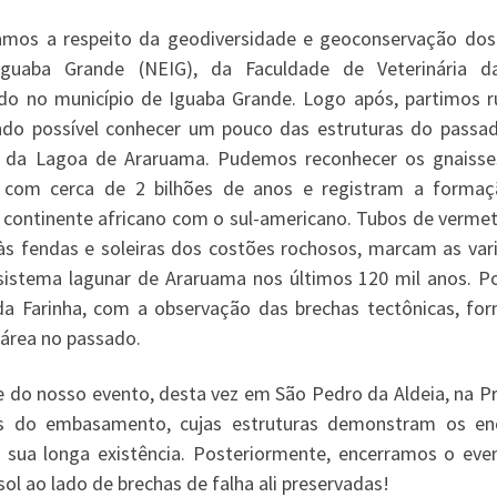
samos a respeito da geodiversidade e geoconservação dos 
Iguaba Grande (NEIG), da Faculdade de Veterinária 
zado no município de Iguaba Grande. Logo após, partimos 
ndo possível conhecer um pouco das estruturas do passa
o da Lagoa de Araruama. Pudemos reconhecer os gnaisse
com cerca de 2 bilhões de anos e registram a forma
 continente africano com o sul-americano. Tubos de vermet
s fendas e soleiras dos costões rochosos, marcam as var
sistema lagunar de Araruama nos últimos 120 mil anos. Po
da Farinha, com a observação das brechas tectônicas, fo
área no passado.
te do nosso evento, desta vez em São Pedro da Aldeia, na Pr
ses do embasamento, cujas estruturas demonstram os e
sua longa existência. Posteriormente, encerramos o eve
ol ao lado de brechas de falha ali preservadas!