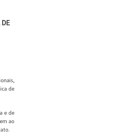
 DE
onais,
ica de
a e de
tem ao
ato.