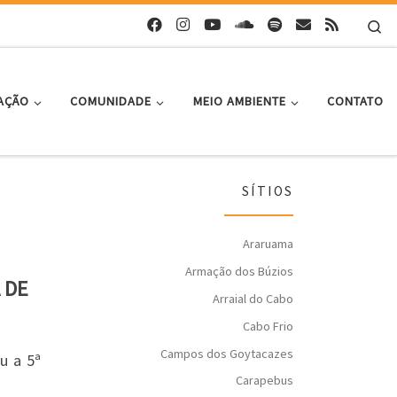
Se
AÇÃO
COMUNIDADE
MEIO AMBIENTE
CONTATO
SÍTIOS
Araruama
Armação dos Búzios
 DE
Arraial do Cabo
Cabo Frio
Campos dos Goytacazes
u a 5ª
Carapebus