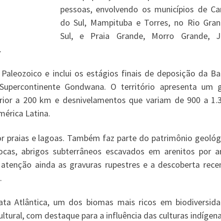
pessoas, envolvendo os municípios de C
do Sul, Mampituba e Torres, no Rio Gra
Sul, e Praia Grande, Morro Grande, J
.
Paleozoico e inclui os estágios finais de deposição da Ba
Supercontinente Gondwana. O território apresenta um 
ior a 200 km e desnivelamentos que variam de 900 a 1.
mérica Latina.
or praias e lagoas. Também faz parte do patrimônio geológ
cas, abrigos subterrâneos escavados em arenitos por a
atenção ainda as gravuras rupestres e a descoberta rece
.
ata Atlântica, um dos biomas mais ricos em biodiversid
ultural, com destaque para a influência das culturas indígen