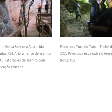
rio Nossa Senhora Aparecida –
Paleotoca Toca do Tatu – Timbé d
ba (RS): Afloramento de arenito
(SC): Paleotoca escavada no Aren
u; Litofácies de arenito com
Botucatu.
ficação cruzada.