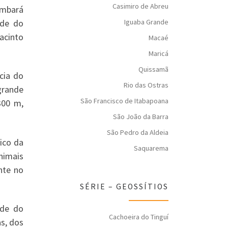
Casimiro de Abreu
ambará
nde do
Iguaba Grande
acinto
Macaé
Maricá
Quissamã
cia do
Rio das Ostras
grande
São Francisco de Itabapoana
300 m,
São João da Barra
São Pedro da Aldeia
ico da
Saquarema
nimais
nte no
SÉRIE – GEOSSÍTIOS
ade do
Cachoeira do Tinguí
as, dos