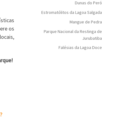
Dunas do Peró
Estromatólitos da Lagoa Salgada
sticas
Mangue de Pedra
fere os
Parque Nacional da Restinga de
ocais,
Jurubatiba
Falésias da Lagoa Doce
arque!
?