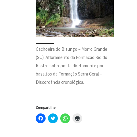
Cachoeira do Bizungo – Morro Grande
(SC): Afloramento da Formação Rio do
Rastro sobreposta diretamente por
basaltos da Formação Serra Geral –
Discordância cronológica.
Compartilhe:
C
C
C
C
l
l
l
l
i
i
i
i
q
q
q
q
u
u
u
u