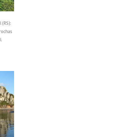
 (RS):
 rochas
l.