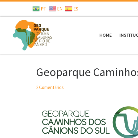
PT
EN
ES
Skip to content
HOME
INSTITU
Geoparque Caminhos
2 Comentários