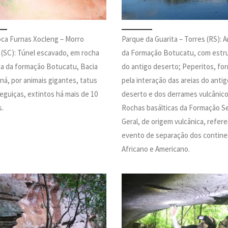
oca Furnas Xocleng – Morro
Parque da Guarita – Torres (RS): A
(SC): Túnel escavado, em rocha
da Formação Botucatu, com estr
ca da formação Botucatu, Bacia
do antigo deserto; Peperitos, fo
ná, por animais gigantes, tatus
pela interação das areias do antig
eguiças, extintos há mais de 10
deserto e dos derrames vulcânico
s.
Rochas basálticas da Formação S
Geral, de origem vulcânica, refer
evento de separação dos contin
Africano e Americano.