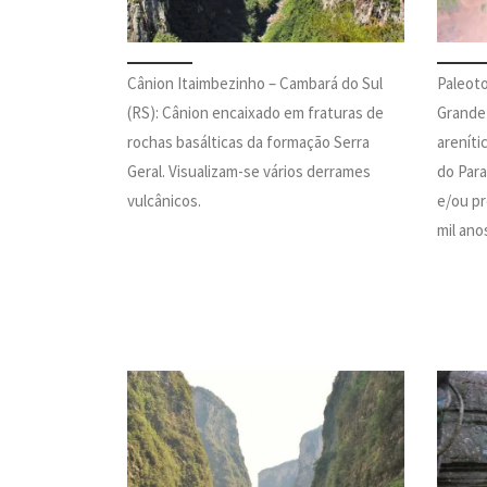
Cânion Itaimbezinho – Cambará do Sul
Paleot
(RS): Cânion encaixado em fraturas de
Grande 
rochas basálticas da formação Serra
areníti
Geral. Visualizam-se vários derrames
do Para
vulcânicos.
e/ou pr
mil ano