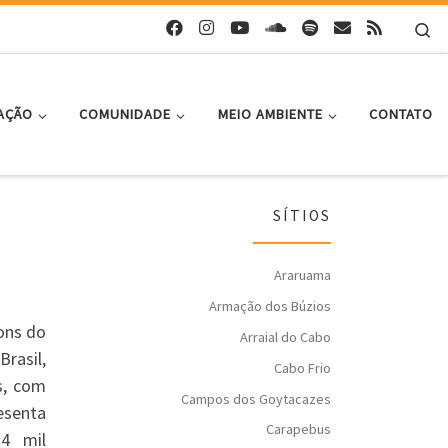
Se
AÇÃO
COMUNIDADE
MEIO AMBIENTE
CONTATO
SÍTIOS
Araruama
Armação dos Búzios
ons do
Arraial do Cabo
rasil,
Cabo Frio
s, com
Campos dos Goytacazes
esenta
Carapebus
4 mil