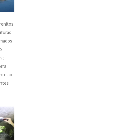
renitos
uturas
rmados
o
s;
erra
ente ao
entes