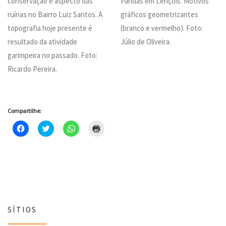
conservação e aspecto das
Paridas em Lençóis. Motivos
ruínas no Bairro Luiz Santos. A
gráficos geometrizantes
topografia hoje presente é
(branco e vermelho). Foto:
resultado da atividade
Júlio de Oliveira.
garimpeira no passado. Foto:
Ricardo Pereira.
Compartilhe:
C
C
C
C
l
l
l
l
i
i
i
i
q
q
q
q
u
u
u
u
e
e
e
e
p
p
p
p
a
a
a
a
r
r
r
r
a
a
a
a
c
c
c
i
o
o
o
m
m
m
m
p
SÍTIOS
p
p
p
r
a
a
a
i
r
r
r
m