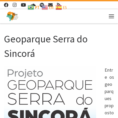
PT
EN
ES
Skip to content
Me
Geoparque Serra do
Sincorá
Entr
e os
geo
parq
ues
prop
osto