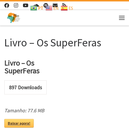
PT
EN
ES
Skip to content
Me
Livro – Os SuperFeras
Livro – Os
SuperFeras
897
Downloads
Tamanho: 77.6 MB
Baixar agora!