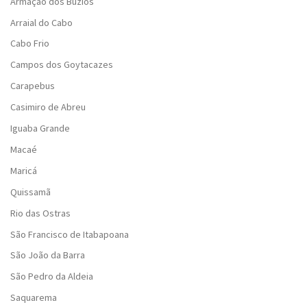
Armação dos Búzios
Arraial do Cabo
Cabo Frio
Campos dos Goytacazes
Carapebus
Casimiro de Abreu
Iguaba Grande
Macaé
Maricá
Quissamã
Rio das Ostras
São Francisco de Itabapoana
São João da Barra
São Pedro da Aldeia
Saquarema