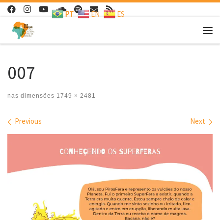
PT
EN
ES
Skip to content
Me
007
nas dimensões
1749 × 2481
Images navigation
Previous
Next