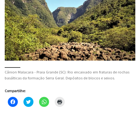
Cânion Malacara - Praia Grande (SC): Rio encaixado em fraturas de rochas
basálticas da formação Serra Geral. Depósitos de blocos e seixos.
Compartilhe:
C
C
C
C
l
l
l
l
i
i
i
i
q
q
q
q
u
u
u
u
e
e
e
e
p
p
p
p
a
a
a
a
r
r
r
r
a
a
a
a