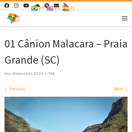
PT
EN
ES
Skip to content
Me
01 Cânion Malacara – Praia
Grande (SC)
nas dimensões
1024 × 768
Images navigation
Previous
Next