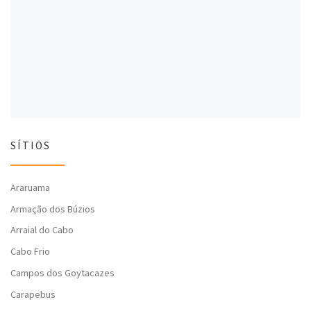
n
e
n
e
l
e
l
a
l
a
)
a
)
)
SÍTIOS
Araruama
Armação dos Búzios
Arraial do Cabo
Cabo Frio
Campos dos Goytacazes
Carapebus