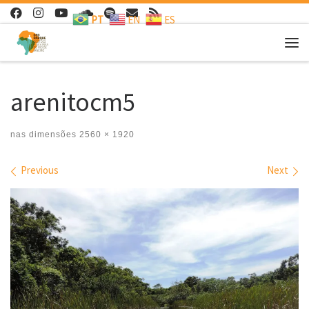
PT
EN
ES
Skip to content
Me
arenitocm5
nas dimensões
2560 × 1920
Images navigation
Previous
Next