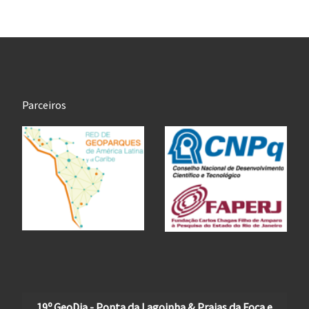
Parceiros
19º GeoDia - Ponta da Lagoinha & Praias da Foca e