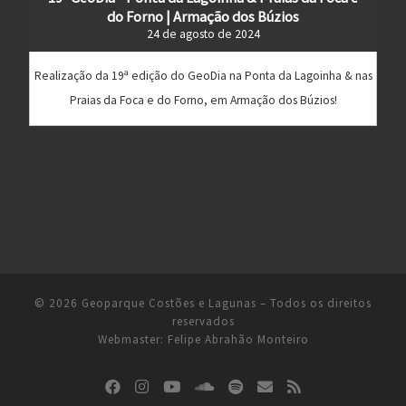
do Forno | Armação dos Búzios
24 de agosto de 2024
Realização da 19ª edição do GeoDia na Ponta da Lagoinha & nas
Praias da Foca e do Forno, em Armação dos Búzios!
© 2026
Geoparque Costões e Lagunas
– Todos os direitos
reservados
Webmaster:
Felipe Abrahão Monteiro