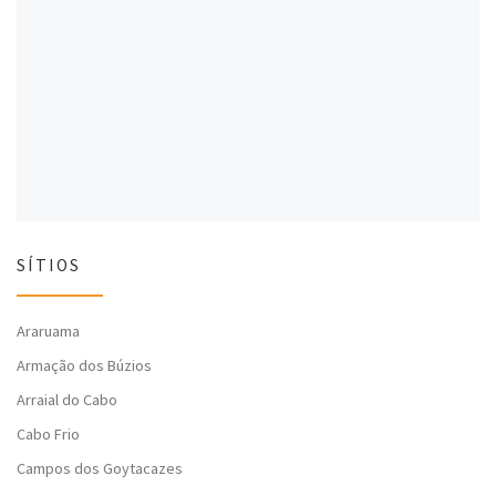
a
j
a
j
a
j
a
n
a
n
e
n
e
l
e
l
a
l
a
)
a
)
)
SÍTIOS
Araruama
Armação dos Búzios
Arraial do Cabo
Cabo Frio
Campos dos Goytacazes