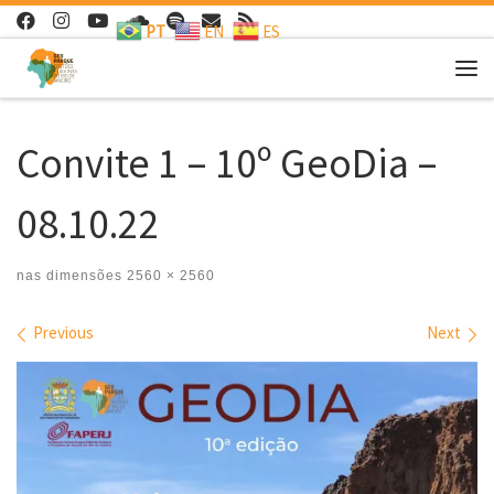
PT
EN
ES
Skip to content
Me
Convite 1 – 10º GeoDia –
08.10.22
nas dimensões
2560 × 2560
Images navigation
Previous
Next