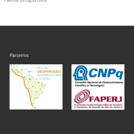
Falésias da Lagoa Doce
Parceiros