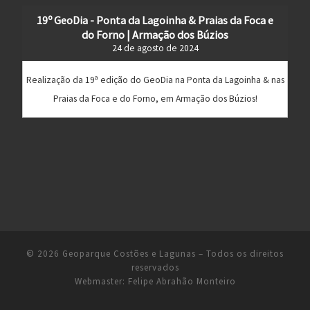
19º GeoDia - Ponta da Lagoinha & Praias da Foca e
do Forno | Armação dos Búzios
24 de agosto de 2024
Realização da 19ª edição do GeoDia na Ponta da Lagoinha & nas
Praias da Foca e do Forno, em Armação dos Búzios!
© 2026
Geoparque Costões e Lagunas
– Todos os direitos
reservados
Webmaster:
Felipe Abrahão Monteiro