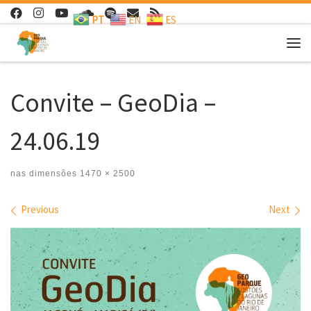
PT
EN
ES
Skip to content
Me
Convite – GeoDia –
24.06.19
nas dimensões
1470 × 2500
Images navigation
Previous
Next