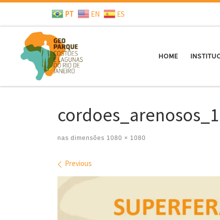
PT
EN
ES
Skip to content
HOME
INSTITU
cordoes_arenosos_1
nas dimensões
1080 × 1080
Images navigation
Previous