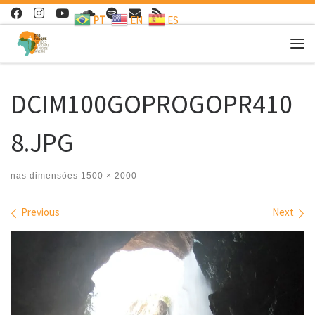
PT
EN
ES
Skip to content
Me
DCIM100GOPROGOPR410
8.JPG
nas dimensões
1500 × 2000
Images navigation
Previous
Next