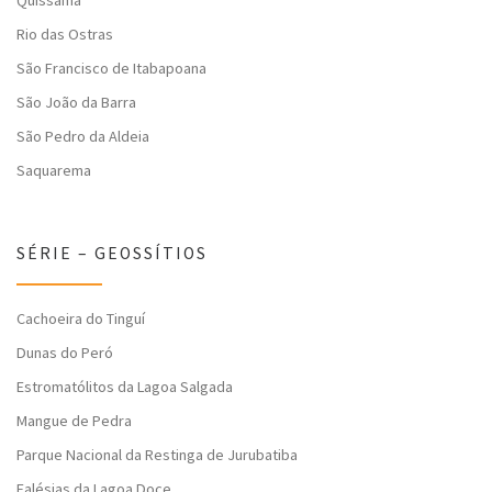
Quissamã
Rio das Ostras
São Francisco de Itabapoana
São João da Barra
São Pedro da Aldeia
Saquarema
SÉRIE – GEOSSÍTIOS
Cachoeira do Tinguí
Dunas do Peró
Estromatólitos da Lagoa Salgada
Mangue de Pedra
Parque Nacional da Restinga de Jurubatiba
Falésias da Lagoa Doce