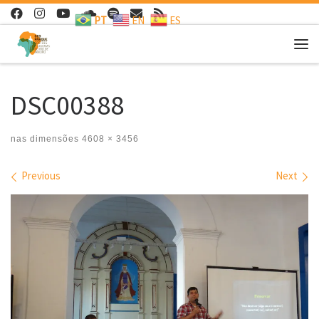
PT
EN
ES
Skip to content
Me
DSC00388
nas dimensões
4608 × 3456
Images navigation
Previous
Next