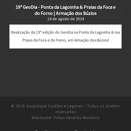
19º GeoDia - Ponta da Lagoinha & Praias da Foca e
do Forno | Armação dos Búzios
24 de agosto de 2024
Realização da 19ª edição do GeoDia na Ponta da Lagoinha & nas
Praias da Foca e do Forno, em Armação dos Búzios!
© 2026
Geoparque Costões e Lagunas
– Todos os direitos
reservados
Webmaster:
Felipe Abrahão Monteiro