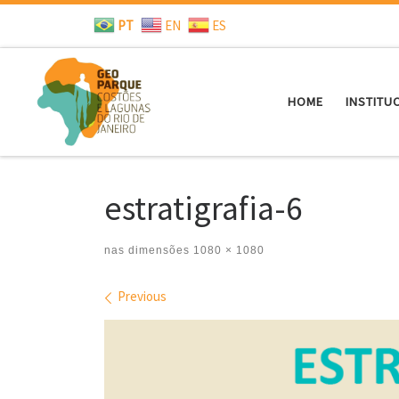
PT
EN
ES
Skip to content
HOME
INSTITU
estratigrafia-6
nas dimensões
1080 × 1080
Images navigation
Previous