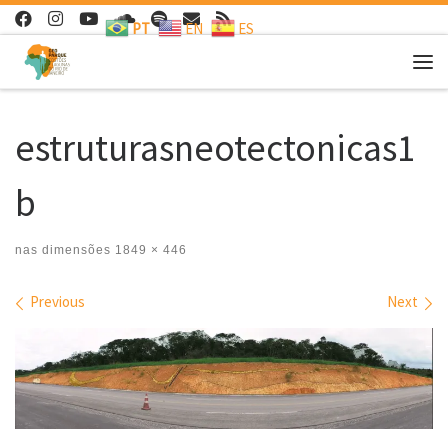
PT
EN
ES
Skip to content
Me
estruturasneotectonicas1
b
nas dimensões
1849 × 446
Images navigation
Previous
Next