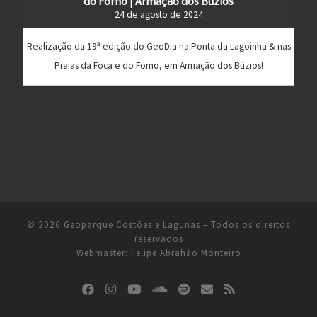
do Forno | Armação dos Búzios
24 de agosto de 2024
Realização da 19ª edição do GeoDia na Ponta da Lagoinha & nas
Praias da Foca e do Forno, em Armação dos Búzios!
© 2026
Geoparque Costões e Lagunas
– Todos os direitos
reservados
Webmaster:
Felipe Abrahão Monteiro