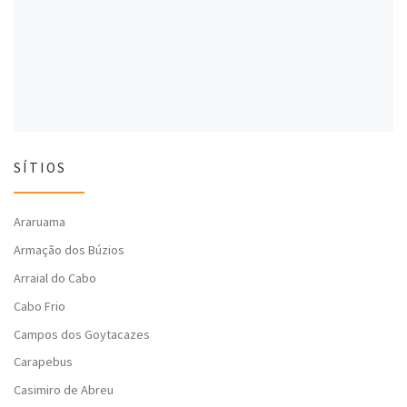
l
a
l
a
)
a
)
)
SÍTIOS
Araruama
Armação dos Búzios
Arraial do Cabo
Cabo Frio
Campos dos Goytacazes
Carapebus
Casimiro de Abreu