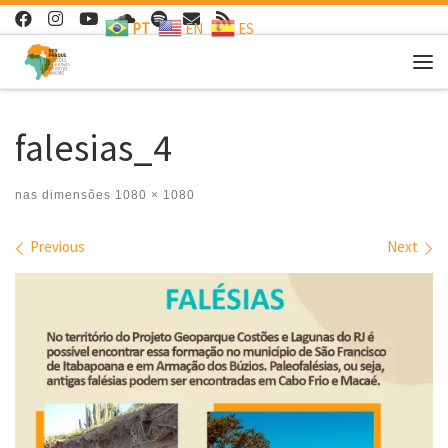
PT
EN
ES
Skip to content
Me
falesias_4
nas dimensões
1080 × 1080
Images navigation
Previous
Next