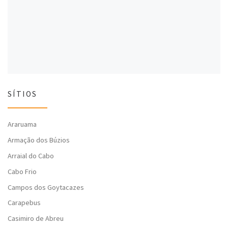
l
a
l
a
)
a
)
)
SÍTIOS
Araruama
Armação dos Búzios
Arraial do Cabo
Cabo Frio
Campos dos Goytacazes
Carapebus
Casimiro de Abreu