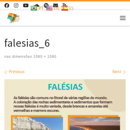
PT
EN
ES
Skip to content
Me
falesias_6
nas dimensões
1080 × 1080
Images navigation
Previous
Next