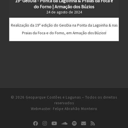
19º GeoDia - Ponta da Lagoinha & Praias da Foca e
do Forno | Armação dos Búzios
24 de agosto de 2024
Realização da 19ª edição do GeoDia na Ponta da Lagoinha & nas
Praias da Foca e do Forno, em Armação dos Búzios!
© 2026
Geoparque Costões e Lagunas
– Todos os direitos
reservados
Webmaster:
Felipe Abrahão Monteiro