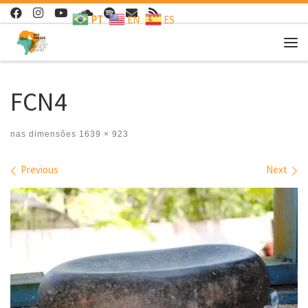
PT
EN
ES
Skip to content
Me
FCN4
nas dimensões
1639 × 923
Images navigation
Previous
Next