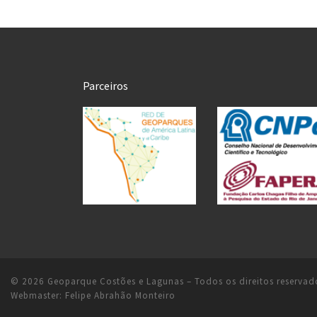
Parceiros
© 2026
Geoparque Costões e Lagunas
– Todos os direitos reservad
Webmaster:
Felipe Abrahão Monteiro