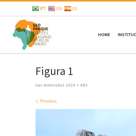
PT
EN
ES
Skip to content
HOME
INSTITU
Figura 1
nas dimensões
1024 × 683
Images navigation
Previous