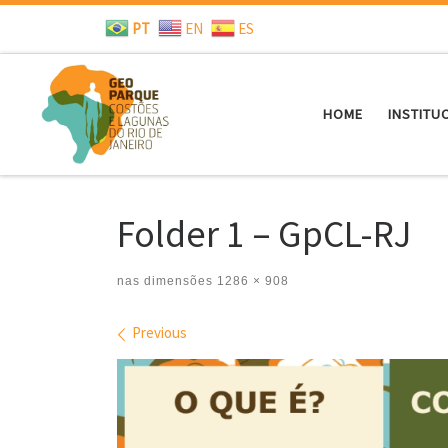
PT
EN
ES
Skip to content
HOME
INSTITU
Folder 1 – GpCL-RJ
nas dimensões
1286 × 908
Images navigation
Previous