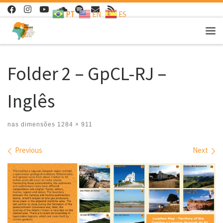
PT
EN
ES
Skip to content
Me
Folder 2 – GpCL-RJ –
Inglês
nas dimensões
1284 × 911
Images navigation
Previous
Next