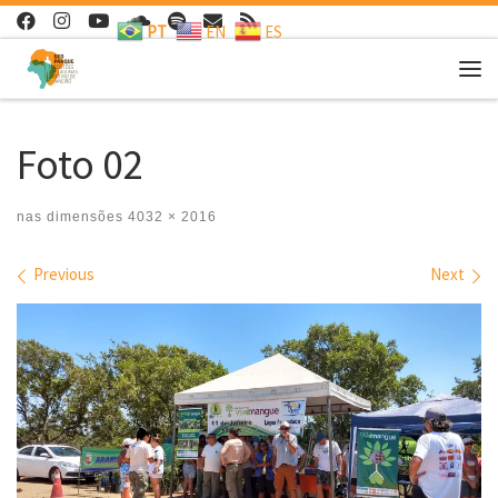
PT
EN
ES
Skip to content
Me
Foto 02
nas dimensões
4032 × 2016
Images navigation
Previous
Next