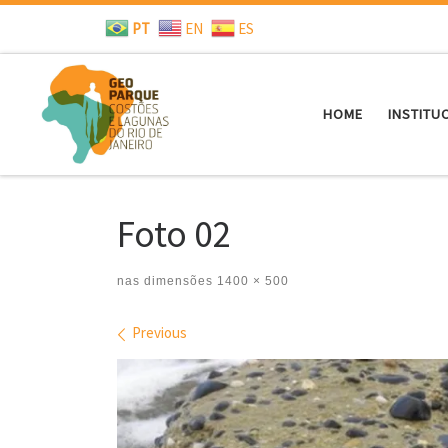
PT
EN
ES
Skip to content
HOME
INSTITU
Foto 02
nas dimensões
1400 × 500
Images navigation
Previous