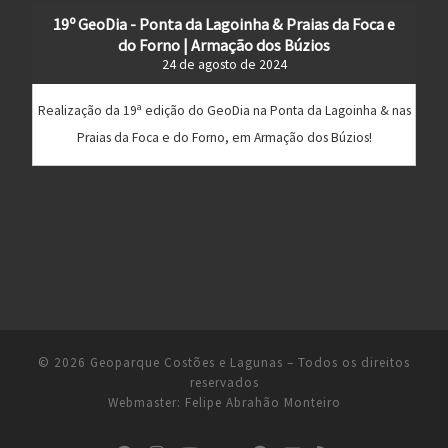
19º GeoDia - Ponta da Lagoinha & Praias da Foca e
do Forno | Armação dos Búzios
24 de agosto de 2024
Realização da 19ª edição do GeoDia na Ponta da Lagoinha & nas
Praias da Foca e do Forno, em Armação dos Búzios!
© 2026
Geoparque Costões e Lagunas
– Todos os direitos
reservados
Webmaster:
Felipe Abrahão Monteiro