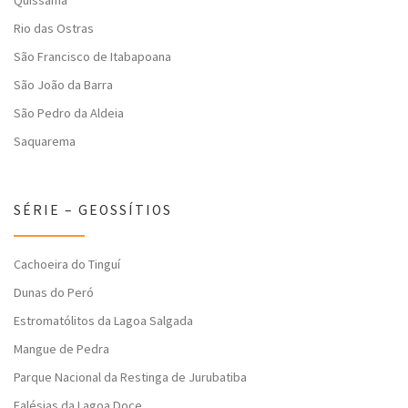
Quissamã
Rio das Ostras
São Francisco de Itabapoana
São João da Barra
São Pedro da Aldeia
Saquarema
SÉRIE – GEOSSÍTIOS
Cachoeira do Tinguí
Dunas do Peró
Estromatólitos da Lagoa Salgada
Mangue de Pedra
Parque Nacional da Restinga de Jurubatiba
Falésias da Lagoa Doce