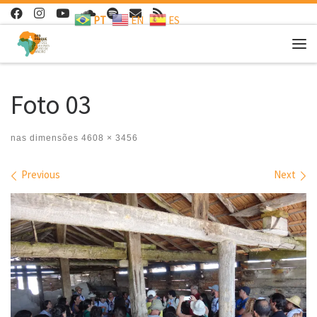
PT
EN
ES
Skip to content
Me
Foto 03
nas dimensões
4608 × 3456
Images navigation
Previous
Next