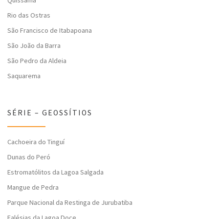
Quissamã
Rio das Ostras
São Francisco de Itabapoana
São João da Barra
São Pedro da Aldeia
Saquarema
SÉRIE – GEOSSÍTIOS
Cachoeira do Tinguí
Dunas do Peró
Estromatólitos da Lagoa Salgada
Mangue de Pedra
Parque Nacional da Restinga de Jurubatiba
Falésias da Lagoa Doce