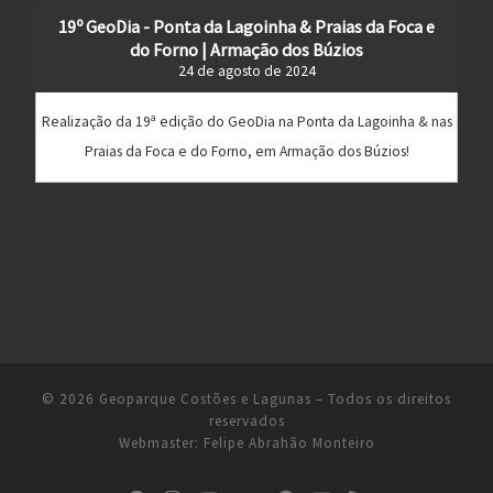
19º GeoDia - Ponta da Lagoinha & Praias da Foca e
do Forno | Armação dos Búzios
24 de agosto de 2024
Realização da 19ª edição do GeoDia na Ponta da Lagoinha & nas
Praias da Foca e do Forno, em Armação dos Búzios!
© 2026
Geoparque Costões e Lagunas
– Todos os direitos
reservados
Webmaster:
Felipe Abrahão Monteiro