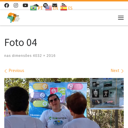
PT
EN
ES
Skip to content
Me
Foto 04
nas dimensões
4032 × 2016
Images navigation
Previous
Next