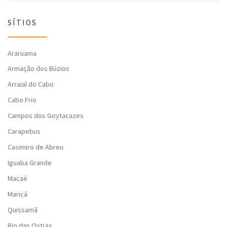
SÍTIOS
Araruama
Armação dos Búzios
Arraial do Cabo
Cabo Frio
Campos dos Goytacazes
Carapebus
Casimiro de Abreu
Iguaba Grande
Macaé
Maricá
Quissamã
Rio das Ostras