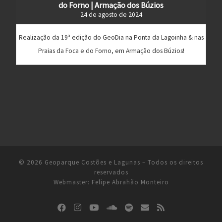
do Forno | Armação dos Búzios
24 de agosto de 2024
Realização da 19ª edição do GeoDia na Ponta da Lagoinha & nas
Praias da Foca e do Forno, em Armação dos Búzios!
© 2026
Geoparque Costões e Lagunas
– Todos os direitos
reservados
Webmaster:
Felipe Abrahão Monteiro