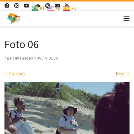
PT
EN
ES
Skip to content
Me
Foto 06
nas dimensões
4898 × 3265
Images navigation
Previous
Next