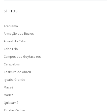
SÍTIOS
Araruama
Armação dos Búzios
Arraial do Cabo
Cabo Frio
Campos dos Goytacazes
Carapebus
Casimiro de Abreu
Iguaba Grande
Macaé
Maricá
Quissamã
Rio das Ostras