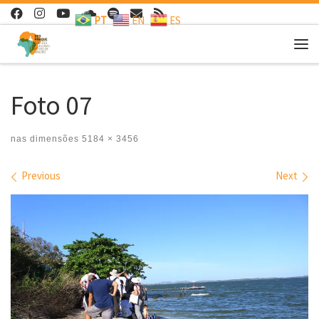
PT
EN
ES
Skip to content
Me
Foto 07
nas dimensões
5184 × 3456
Images navigation
Previous
Next