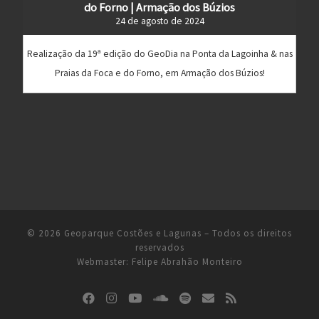
do Forno | Armação dos Búzios
24 de agosto de 2024
Realização da 19ª edição do GeoDia na Ponta da Lagoinha & nas
Praias da Foca e do Forno, em Armação dos Búzios!
© 2026
Geoparque Costões e Lagunas
– Todos os direitos
reservados
Webmaster:
Felipe Abrahão Monteiro