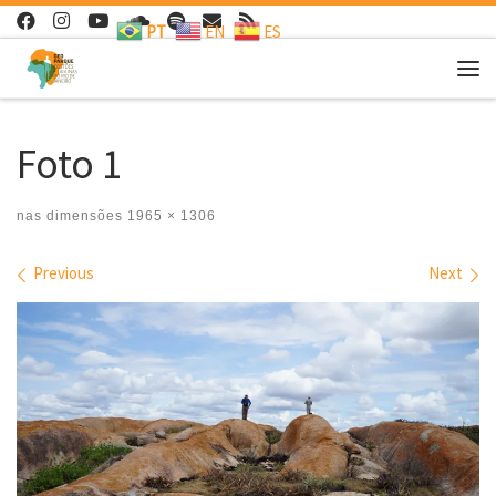
PT
EN
ES
Skip to content
Me
Foto 1
nas dimensões
1965 × 1306
Images navigation
Previous
Next