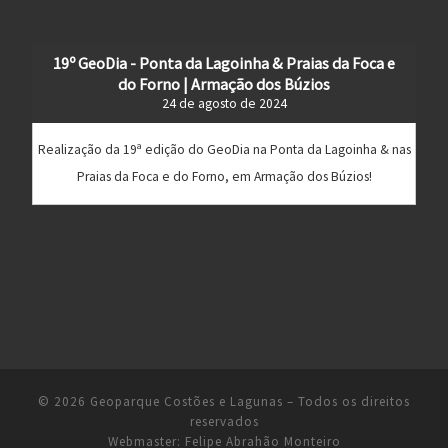
19º GeoDia - Ponta da Lagoinha & Praias da Foca e
do Forno | Armação dos Búzios
24 de agosto de 2024
Realização da 19ª edição do GeoDia na Ponta da Lagoinha & nas
Praias da Foca e do Forno, em Armação dos Búzios!
© 2026
Geoparque Costões e Lagunas
– Todos os direitos
reservados
Webmaster:
Felipe Abrahão Monteiro