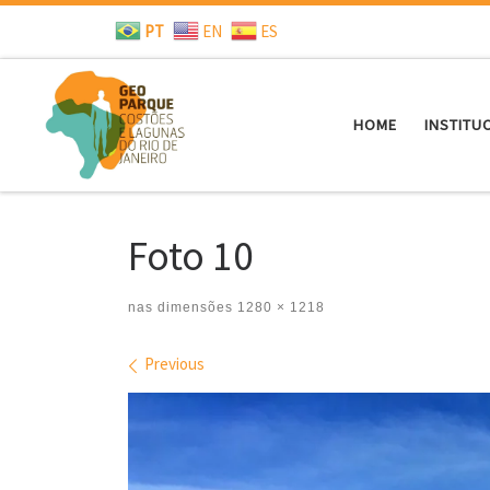
PT
EN
ES
Skip to content
HOME
INSTITU
Foto 10
nas dimensões
1280 × 1218
Images navigation
Previous