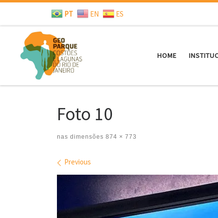
PT
EN
ES
Skip to content
HOME
INSTITU
Foto 10
nas dimensões
874 × 773
Images navigation
Previous