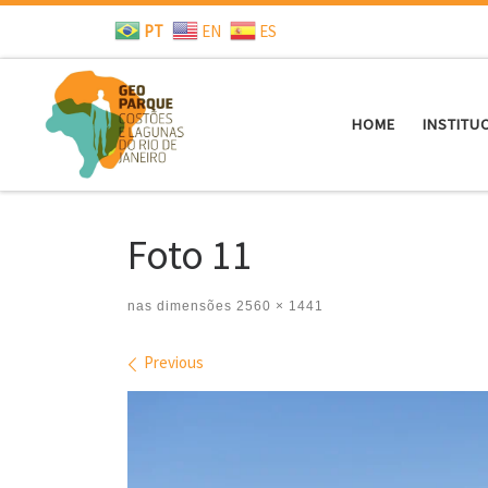
PT
EN
ES
Skip to content
HOME
INSTITU
Foto 11
nas dimensões
2560 × 1441
Images navigation
Previous