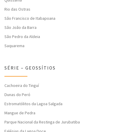
Quissamã
Rio das Ostras
São Francisco de Itabapoana
São João da Barra
São Pedro da Aldeia
Saquarema
SÉRIE – GEOSSÍTIOS
Cachoeira do Tinguí
Dunas do Peró
Estromatólitos da Lagoa Salgada
Mangue de Pedra
Parque Nacional da Restinga de Jurubatiba
Falésias da Lagoa Doce