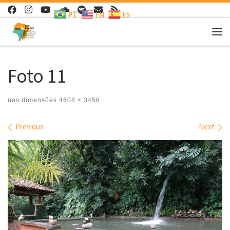
PT
EN
ES
Skip to content
Me
Foto 11
nas dimensões
4608 × 3456
Images navigation
Previous
Next