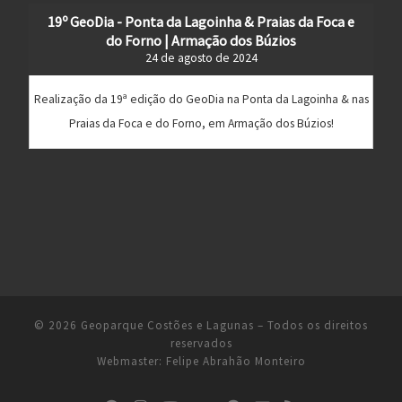
19º GeoDia - Ponta da Lagoinha & Praias da Foca e
do Forno | Armação dos Búzios
24 de agosto de 2024
Realização da 19ª edição do GeoDia na Ponta da Lagoinha & nas
Praias da Foca e do Forno, em Armação dos Búzios!
© 2026
Geoparque Costões e Lagunas
– Todos os direitos
reservados
Webmaster:
Felipe Abrahão Monteiro