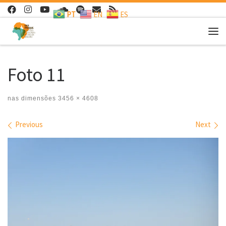
PT
EN
ES
Skip to content
Me
Foto 11
nas dimensões
3456 × 4608
Images navigation
Previous
Next