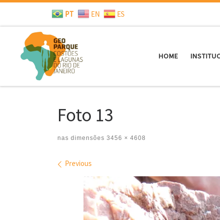
PT
EN
ES
Skip to content
HOME
INSTITU
Foto 13
nas dimensões
3456 × 4608
Images navigation
Previous