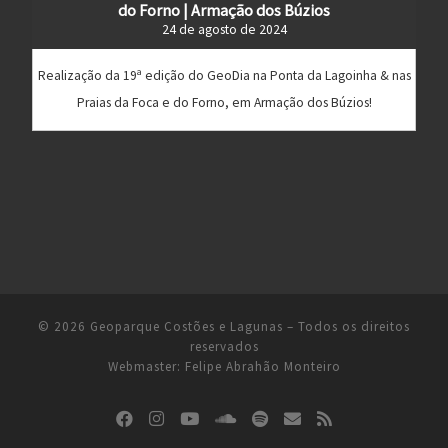
do Forno | Armação dos Búzios
24 de agosto de 2024
Realização da 19ª edição do GeoDia na Ponta da Lagoinha & nas
Praias da Foca e do Forno, em Armação dos Búzios!
© 2026
Geoparque Costões e Lagunas
– Todos os direitos
reservados
Webmaster:
Felipe Abrahão Monteiro