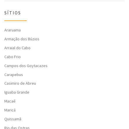
SÍTIOS
Araruama
Armação dos Búzios
Arraial do Cabo
Cabo Frio
Campos dos Goytacazes
Carapebus
Casimiro de Abreu
Iguaba Grande
Macaé
Maricá
Quissamã
Rio das Ostras