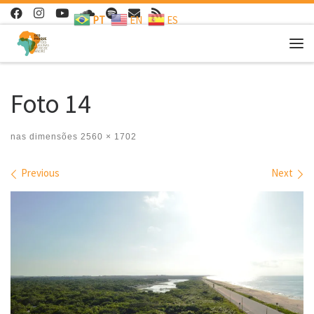
PT
EN
ES
Skip to content
Me
Foto 14
nas dimensões
2560 × 1702
Images navigation
Previous
Next