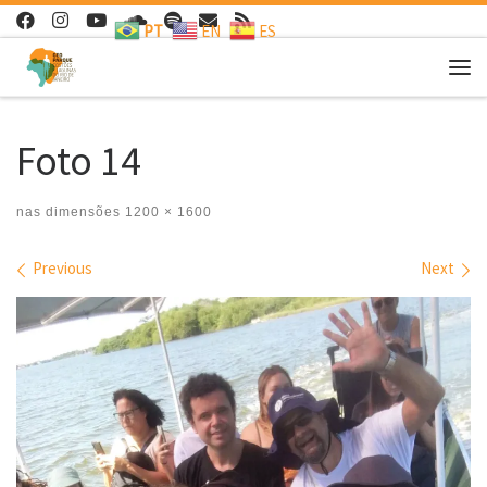
PT
EN
ES
Skip to content
Me
Foto 14
nas dimensões
1200 × 1600
Images navigation
Previous
Next