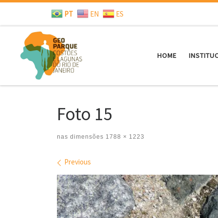
PT
EN
ES
Skip to content
HOME
INSTITU
Foto 15
nas dimensões
1788 × 1223
Images navigation
Previous