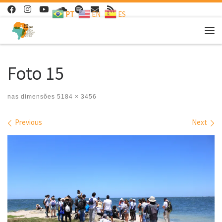
PT
EN
ES
Skip to content
Me
Foto 15
nas dimensões
5184 × 3456
Images navigation
Previous
Next