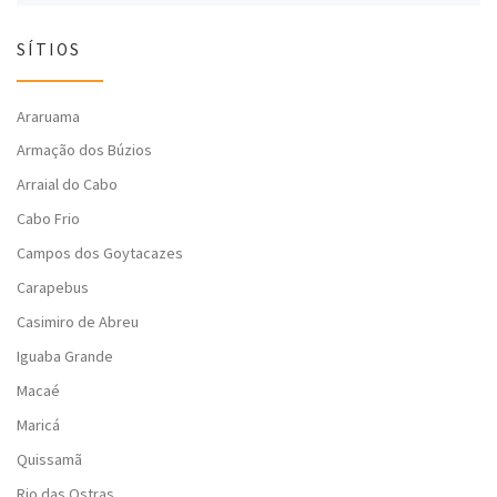
SÍTIOS
Araruama
Armação dos Búzios
Arraial do Cabo
Cabo Frio
Campos dos Goytacazes
Carapebus
Casimiro de Abreu
Iguaba Grande
Macaé
Maricá
Quissamã
Rio das Ostras