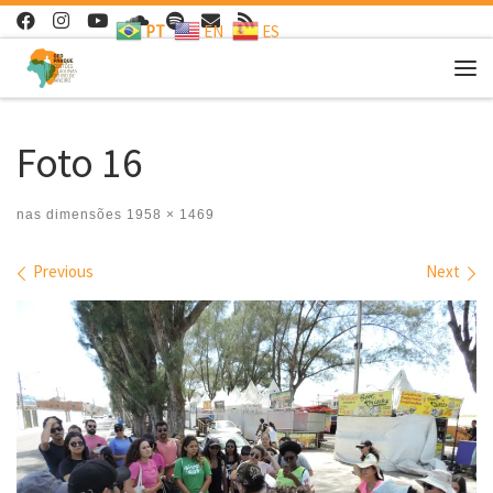
PT
EN
ES
Skip to content
Me
Foto 16
nas dimensões
1958 × 1469
Images navigation
Previous
Next