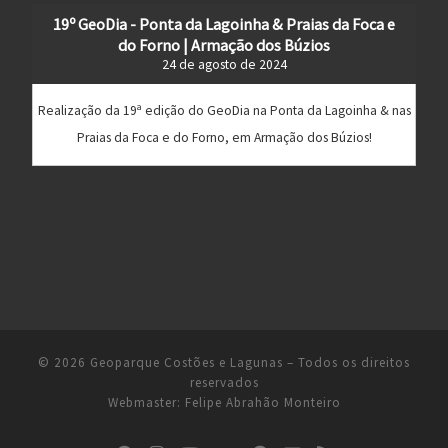
19º GeoDia - Ponta da Lagoinha & Praias da Foca e
do Forno | Armação dos Búzios
24 de agosto de 2024
Realização da 19ª edição do GeoDia na Ponta da Lagoinha & nas
Praias da Foca e do Forno, em Armação dos Búzios!
© 2026
Geoparque Costões e Lagunas
– Todos os direitos
reservados
Webmaster:
Felipe Abrahão Monteiro