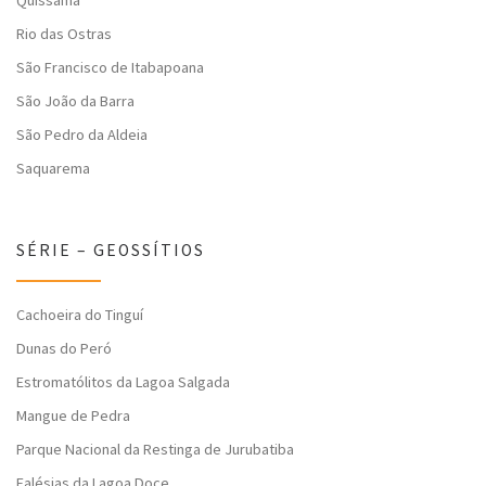
Quissamã
Rio das Ostras
São Francisco de Itabapoana
São João da Barra
São Pedro da Aldeia
Saquarema
SÉRIE – GEOSSÍTIOS
Cachoeira do Tinguí
Dunas do Peró
Estromatólitos da Lagoa Salgada
Mangue de Pedra
Parque Nacional da Restinga de Jurubatiba
Falésias da Lagoa Doce