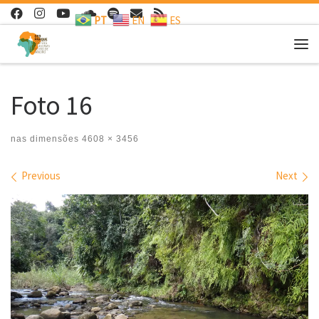
PT
EN
ES
Skip to content
Me
Foto 16
nas dimensões
4608 × 3456
Images navigation
Previous
Next