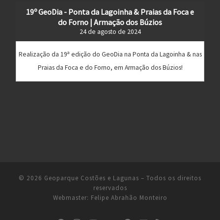
19º GeoDia - Ponta da Lagoinha & Praias da Foca e
do Forno | Armação dos Búzios
24 de agosto de 2024
Realização da 19ª edição do GeoDia na Ponta da Lagoinha & nas
Praias da Foca e do Forno, em Armação dos Búzios!
© 2026
Geoparque Costões e Lagunas
– Todos os direitos
reservados
Webmaster:
Felipe Abrahão Monteiro