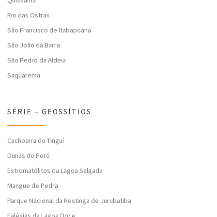
Quissamã
Rio das Ostras
São Francisco de Itabapoana
São João da Barra
São Pedro da Aldeia
Saquarema
SÉRIE – GEOSSÍTIOS
Cachoeira do Tinguí
Dunas do Peró
Estromatólitos da Lagoa Salgada
Mangue de Pedra
Parque Nacional da Restinga de Jurubatiba
Falésias da Lagoa Doce