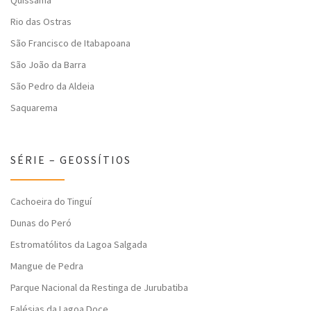
Quissamã
Rio das Ostras
São Francisco de Itabapoana
São João da Barra
São Pedro da Aldeia
Saquarema
SÉRIE – GEOSSÍTIOS
Cachoeira do Tinguí
Dunas do Peró
Estromatólitos da Lagoa Salgada
Mangue de Pedra
Parque Nacional da Restinga de Jurubatiba
Falésias da Lagoa Doce