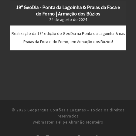
19º GeoDia - Ponta da Lagoinha & Praias da Foca e
do Forno | Armação dos Búzios
24 de agosto de 2024
Realização da 19ª edição do GeoDia na Ponta da Lagoinha & nas
Praias da Foca e do Forno, em Armação dos Búzios!
© 2026
Geoparque Costões e Lagunas
– Todos os direitos
reservados
Webmaster:
Felipe Abrahão Monteiro