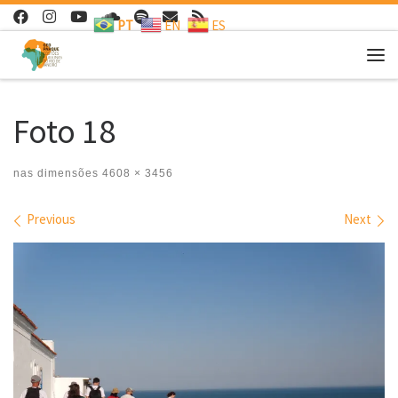
PT
EN
ES
Skip to content
Me
Foto 18
nas dimensões
4608 × 3456
Images navigation
Previous
Next