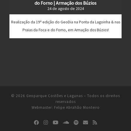
do Forno | Armação dos Búzios
24 de agosto de 2024
Realização da 19ª edição do GeoDia na Ponta da Lagoinha & nas
Praias da Foca e do Forno, em Armação dos Búzios!
© 2026
Geoparque Costões e Lagunas
– Todos os direitos
reservados
Webmaster:
Felipe Abrahão Monteiro