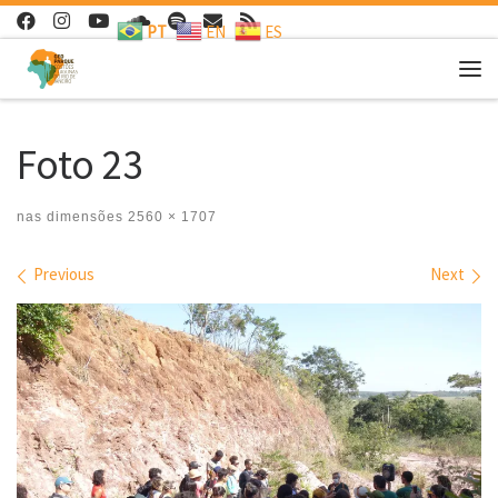
PT
EN
ES
Skip to content
Me
Foto 23
nas dimensões
2560 × 1707
Images navigation
Previous
Next