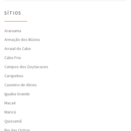
SÍTIOS
Araruama
Armação dos Búzios
Arraial do Cabo
Cabo Frio
Campos dos Goytacazes
Carapebus
Casimiro de Abreu
Iguaba Grande
Macaé
Maricá
Quissamã
Rio das Ostras