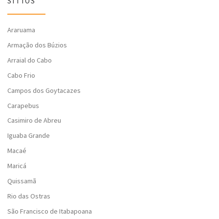
SÍTIOS
Araruama
Armação dos Búzios
Arraial do Cabo
Cabo Frio
Campos dos Goytacazes
Carapebus
Casimiro de Abreu
Iguaba Grande
Macaé
Maricá
Quissamã
Rio das Ostras
São Francisco de Itabapoana