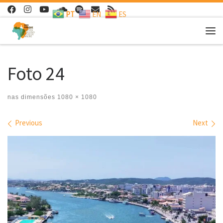
PT
EN
ES
Skip to content
Me
Foto 24
nas dimensões
1080 × 1080
Images navigation
Previous
Next