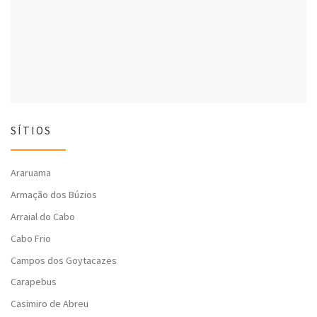
l
a
l
a
)
a
)
)
SÍTIOS
Araruama
Armação dos Búzios
Arraial do Cabo
Cabo Frio
Campos dos Goytacazes
Carapebus
Casimiro de Abreu