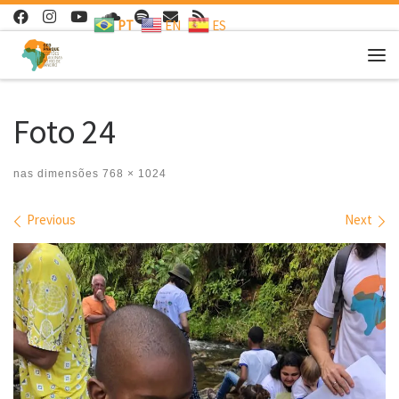
PT
EN
ES
Skip to content
Me
Foto 24
nas dimensões
768 × 1024
Images navigation
Previous
Next