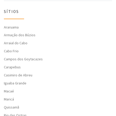
SÍTIOS
Araruama
Armação dos Búzios
Arraial do Cabo
Cabo Frio
Campos dos Goytacazes
Carapebus
Casimiro de Abreu
Iguaba Grande
Macaé
Maricá
Quissamã
Rio das Ostras