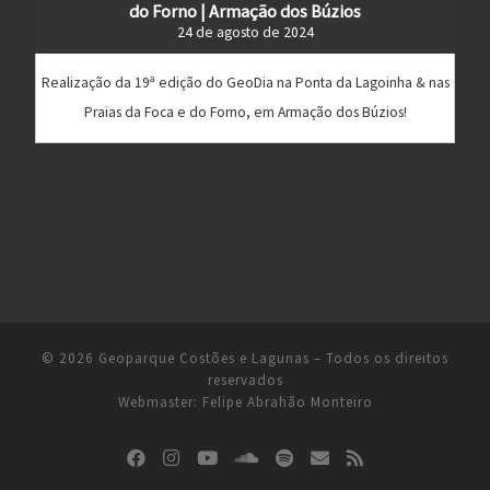
do Forno | Armação dos Búzios
24 de agosto de 2024
Realização da 19ª edição do GeoDia na Ponta da Lagoinha & nas
Praias da Foca e do Forno, em Armação dos Búzios!
© 2026
Geoparque Costões e Lagunas
– Todos os direitos
reservados
Webmaster:
Felipe Abrahão Monteiro