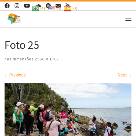
PT
EN
ES
Skip to content
Me
Foto 25
nas dimensões
2560 × 1707
Images navigation
Previous
Next