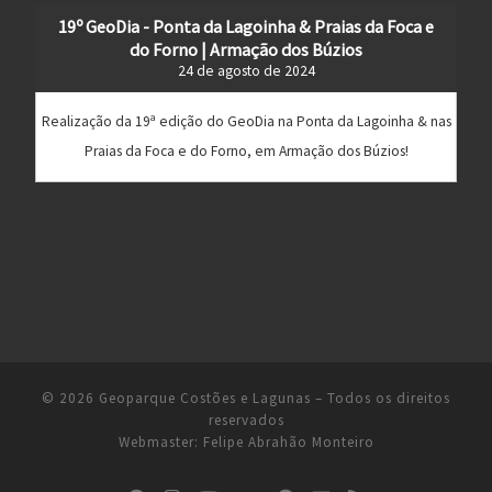
19º GeoDia - Ponta da Lagoinha & Praias da Foca e
do Forno | Armação dos Búzios
24 de agosto de 2024
Realização da 19ª edição do GeoDia na Ponta da Lagoinha & nas
Praias da Foca e do Forno, em Armação dos Búzios!
© 2026
Geoparque Costões e Lagunas
– Todos os direitos
reservados
Webmaster:
Felipe Abrahão Monteiro