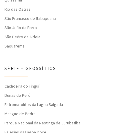
Quissamã
Rio das Ostras
São Francisco de Itabapoana
São João da Barra
São Pedro da Aldeia
Saquarema
SÉRIE – GEOSSÍTIOS
Cachoeira do Tinguí
Dunas do Peró
Estromatólitos da Lagoa Salgada
Mangue de Pedra
Parque Nacional da Restinga de Jurubatiba
Falésias da Lagoa Doce