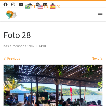
PT
EN
ES
Skip to content
Me
Foto 28
nas dimensões
1987 × 1490
Images navigation
Previous
Next