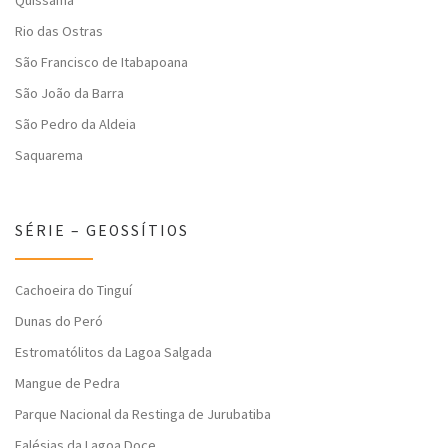
Quissamã
Rio das Ostras
São Francisco de Itabapoana
São João da Barra
São Pedro da Aldeia
Saquarema
SÉRIE – GEOSSÍTIOS
Cachoeira do Tinguí
Dunas do Peró
Estromatólitos da Lagoa Salgada
Mangue de Pedra
Parque Nacional da Restinga de Jurubatiba
Falésias da Lagoa Doce