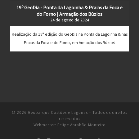
19º GeoDia - Ponta da Lagoinha & Praias da Foca e
do Forno | Armação dos Búzios
24 de agosto de 2024
Realização da 19ª edição do GeoDia na Ponta da Lagoinha & nas
Praias da Foca e do Forno, em Armação dos Búzios!
© 2026
Geoparque Costões e Lagunas
– Todos os direitos
reservados
Webmaster:
Felipe Abrahão Monteiro