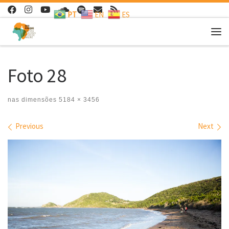
PT
EN
ES
Skip to content
Me
Foto 28
nas dimensões
5184 × 3456
Images navigation
Previous
Next