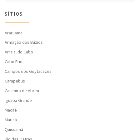
SÍTIOS
Araruama
Armação dos Búzios
Arraial do Cabo
Cabo Frio
Campos dos Goytacazes
Carapebus
Casimiro de Abreu
Iguaba Grande
Macaé
Maricá
Quissamã
Rio das Ostras