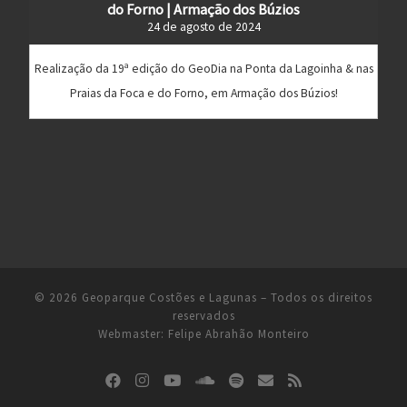
do Forno | Armação dos Búzios
24 de agosto de 2024
Realização da 19ª edição do GeoDia na Ponta da Lagoinha & nas
Praias da Foca e do Forno, em Armação dos Búzios!
© 2026
Geoparque Costões e Lagunas
– Todos os direitos
reservados
Webmaster:
Felipe Abrahão Monteiro